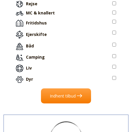
Rejse
MC & knallert
Fritidshus
Ejerskifte
Båd
Camping
Liv
Dyr
Indhent tilbud