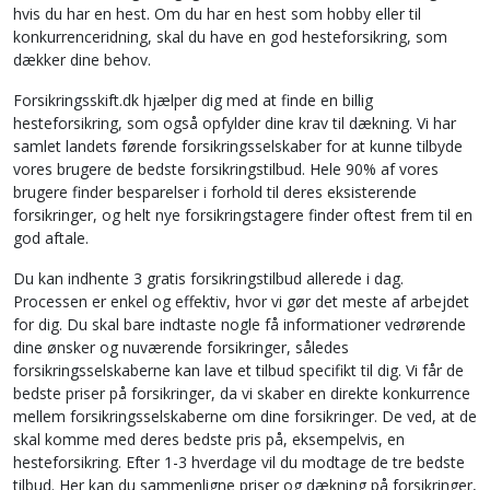
hvis du har en hest. Om du har en hest som hobby eller til
konkurrenceridning, skal du have en god hesteforsikring, som
dækker dine behov.
Forsikringsskift.dk hjælper dig med at finde en billig
hesteforsikring, som også opfylder dine krav til dækning. Vi har
samlet landets førende forsikringsselskaber for at kunne tilbyde
vores brugere de bedste forsikringstilbud. Hele 90% af vores
brugere finder besparelser i forhold til deres eksisterende
forsikringer, og helt nye forsikringstagere finder oftest frem til en
god aftale.
Du kan indhente 3 gratis forsikringstilbud allerede i dag.
Processen er enkel og effektiv, hvor vi gør det meste af arbejdet
for dig. Du skal bare indtaste nogle få informationer vedrørende
dine ønsker og nuværende forsikringer, således
forsikringsselskaberne kan lave et tilbud specifikt til dig. Vi får de
bedste priser på forsikringer, da vi skaber en direkte konkurrence
mellem forsikringsselskaberne om dine forsikringer. De ved, at de
skal komme med deres bedste pris på, eksempelvis, en
hesteforsikring. Efter 1-3 hverdage vil du modtage de tre bedste
tilbud. Her kan du sammenligne priser og dækning på forsikringer,