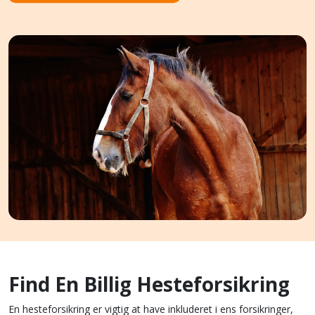
Find En Billig Hesteforsikring
En hesteforsikring er vigtig at have inkluderet i ens forsikringer,