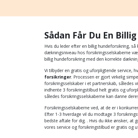
Sådan Får Du En Billi
Hvis du leder efter en billig hundeforsikring, s
dækningsniveau hos forsikringsselskaberne være 
billig hundeforsikring med den korrekte dækning
Vi tilbyder en gratis og uforpligtende service, 
forsikringer
. Processen er gjort virkelig simp
forsikringsselskaber i et partnerskab, således vi
indhente 3 forsikringstilbud helt gratis og ufor
således forsikringsselskaberne kan danne deres 
Forsikringsselskaberne ved, at de er i konkurre
Efter 1-3 hverdage vil du modtage 3 forsikrings
bedste aftale for dig. . Hvis du ikke ønsker, at
vores service og forsikringstilbud er gratis og 