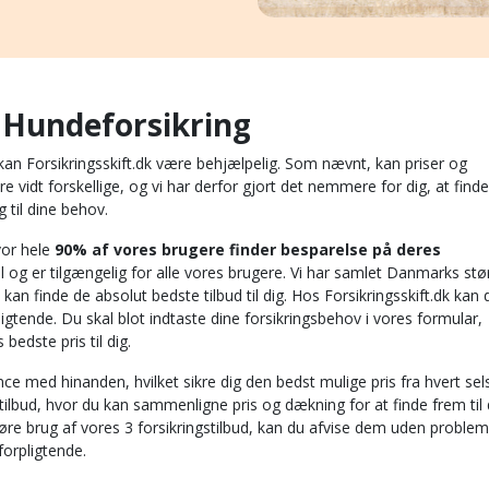
g Hundeforsikring
å kan Forsikringsskift.dk være behjælpelig. Som nævnt, kan priser og
vidt forskellige, og vi har derfor gjort det nemmere for dig, at find
 til dine behov.
hvor hele
90% af vores brugere finder besparelse på deres
el og er tilgængelig for alle vores brugere. Vi har samlet Danmarks stø
 kan finde de absolut bedste tilbud til dig. Hos Forsikringsskift.dk kan 
pligtende. Du skal blot indtaste dine forsikringsbehov i vores formular,
bedste pris til dig.
nce med hinanden, hvilket sikre dig den bedst mulige pris fra hvert sel
tilbud, hvor du kan sammenligne pris og dækning for at finde frem til
 gøre brug af vores 3 forsikringstilbud, kan du afvise dem uden problem
uforpligtende.