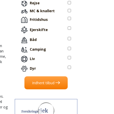
Rejse
MC & knallert
Fritidshus
Ejerskifte
Båd
an
Camping
kan
rne,
Liv
dk
Dyr
Indhent tilbud
es.
il
er og