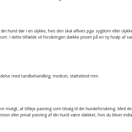
 din hund dør i en ulykke, hvis den skal aflives pga. sygdom eller ulykk
er bort. I dette tilfælde vil forsikringen dække prisen på en ny hvalp af
indelse med tandbehandling, medicin, støttebind mm.
e muligt, at tilføje pasning som tilvalg til din hundeforsikring. Med d
ension eller privat pasning af din hund være dækket, hvis du bliver indl