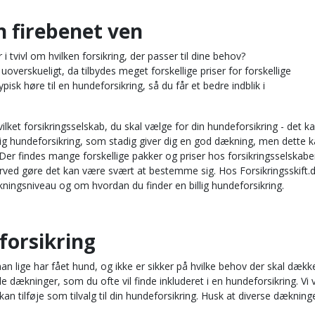
n firebenet ven
tvivl om hvilken forsikring, der passer til dine behov?
verskueligt, da tilbydes meget forskellige priser for forskellige
k høre til en hundeforsikring, så du får et bedre indblik i
vilket forsikringsselskab, du skal vælge for din hundeforsikring - det k
illig hundeforsikring, som stadig giver dig en god dækning, men dette 
Der findes mange forskellige pakker og priser hos forsikringsselskabe
rved gøre det kan være svært at bestemme sig. Hos Forsikringsskift.
ingsniveau og om hvordan du finder en billig hundeforsikring.
forsikring
 lige har fået hund, og ikke er sikker på hvilke behov der skal dækk
ækninger, som du ofte vil finde inkluderet i en hundeforsikring. Vi v
 tilføje som tilvalg til din hundeforsikring. Husk at diverse dækning