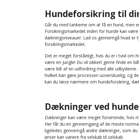
Hundeforsikring til di
Går du med tankerne om at få en hund, men er i 
Forsikringsmarkedet inden for hunde kan være uo
dækningsniveauer. Lad os gennemgå hvad er typis
forsikringsmarkedet.
Det er meget forståeligt, hvis du er i tvivl om h
være en jungle! Du vil sikkert gerne finde en b
være lidt af en udfordring med alle udbyderne. 
hvilket kan gøre processen uoverskuelig, og de
kan du læse nærmere om hundeforsikring, dækn
Dækninger ved hunde
Dækninger kan være meget forvirrende, hvis man
Her får du en gennemgang af de meste normale d
ligeledes gennemgå andre dækninger, som du kan
priser kan variere fra selskab til selskab.