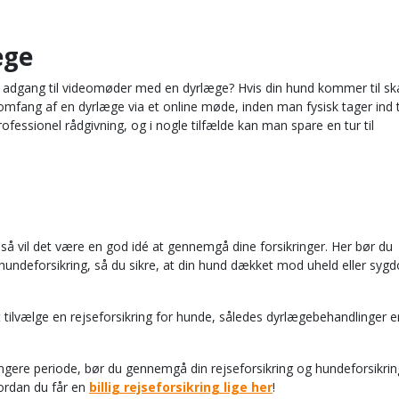
æge
 dig adgang til videomøder med en dyrlæge? Hvis din hund kommer til sk
omfang af en dyrlæge via et online møde, inden man fysisk tager ind t
ssionel rådgivning, og i nogle tilfælde kan man spare en tur til
 så vil det være en god idé at gennemgå dine forsikringer. Her bør du
undeforsikring, så du sikre, at din hund dækket mod uheld eller syg
t tilvælge en rejseforsikring for hunde, således dyrlægebehandlinger e
gere periode, bør du gennemgå din rejseforsikring og hundeforsikrin
ordan du får en
billig rejseforsikring lige her
!