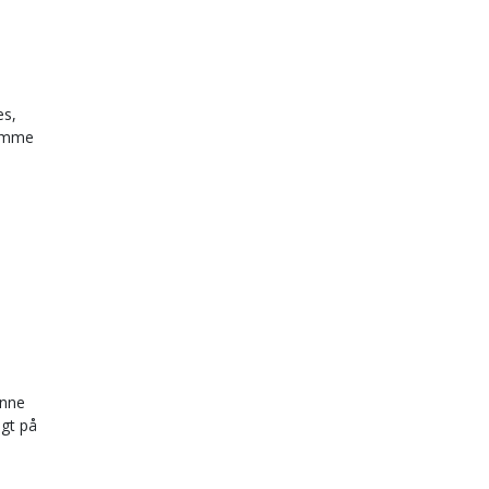
es,
 samme
enne
agt på