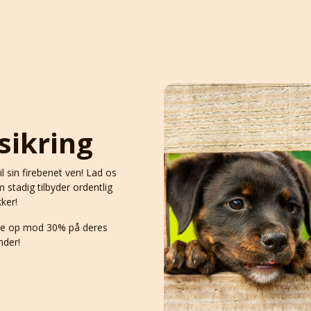
sikring
til sin firebenet ven! Lad os
m stadig tilbyder ordentlig
kker!
are op mod 30% på deres
nder!