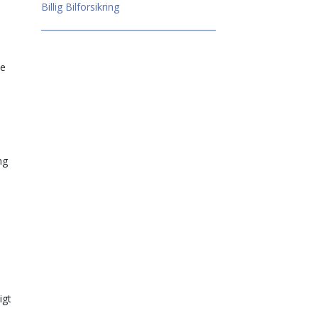
Billig Bilforsikring
ne
ng
igt