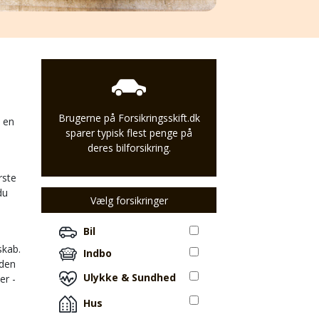
Brugerne på Forsikringsskift.dk
e en
sparer typisk flest penge på
deres bilforsikring.
rste
du
Vælg forsikringer
Bil
skab.
Indbo
 den
Ulykke & Sundhed
er -
Hus